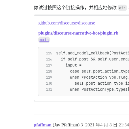
你试过按照这个链接操作，并相应地修改
at:
github.com/discourse/discourse
plugins/discourse-narrative-bot/plugin.rb
main
self.add_model_callback(PostAct
  if self.post && self.user.enq
    input =
      case self.post_action_typ
      when *PostActionType.flag
        self.post_action_type_i
      when PostActionType.types
pfaffman
(Jay Pfaffman)
3
2021 年4 月 8 日 21:34