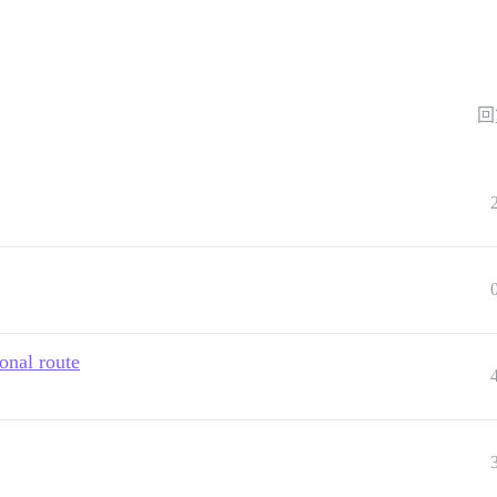
回
onal route