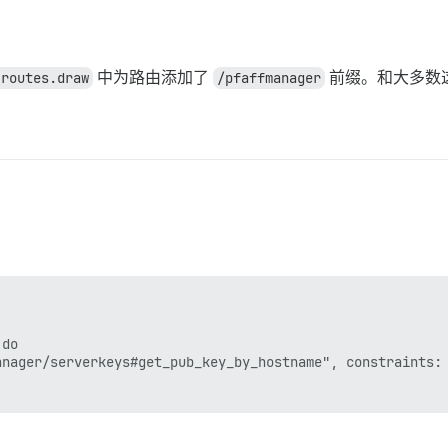
.routes.draw
中为路由添加了
/pfaffmanager
前缀。和大多数
do

nager/serverkeys#get_pub_key_by_hostname", constraints: 