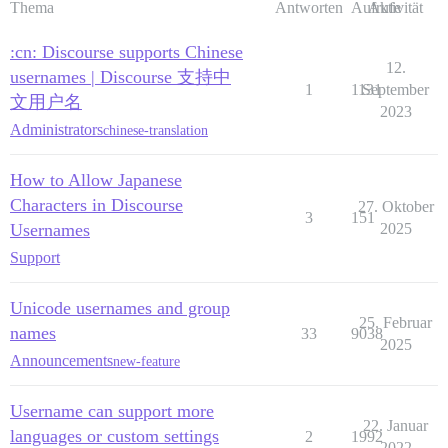
Thema
Antworten
Aufrufe
Aktivität
:cn: Discourse supports Chinese
12.
usernames | Discourse 支持中
1
1131
September
文用户名
2023
Administrators
chinese-translation
How to Allow Japanese
Characters in Discourse
27. Oktober
3
151
Usernames
2025
Support
Unicode usernames and group
25. Februar
names
33
9038
2025
Announcements
new-feature
Username can support more
22. Januar
languages or custom settings
2
1992
2022