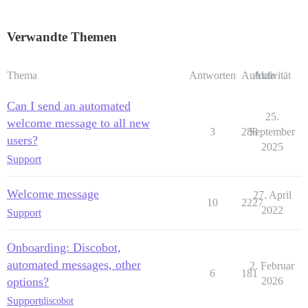
Verwandte Themen
Thema
Antworten
Aufrufe
Aktivität
Can I send an automated
25.
welcome message to all new
3
288
September
users?
2025
Support
Welcome message
27. April
10
2227
2022
Support
Onboarding: Discobot,
automated messages, other
2. Februar
6
181
options?
2026
Support
discobot