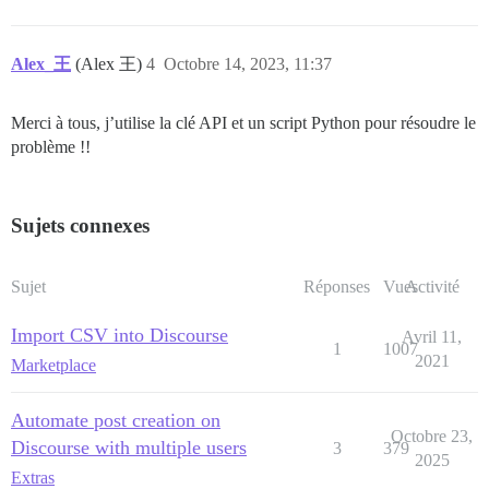
Alex_王
(Alex 王)
4
Octobre 14, 2023, 11:37
Merci à tous, j’utilise la clé API et un script Python pour résoudre le
problème !!
Sujets connexes
Sujet
Réponses
Vues
Activité
Import CSV into Discourse
Avril 11,
1
1007
2021
Marketplace
Automate post creation on
Octobre 23,
Discourse with multiple users
3
379
2025
Extras