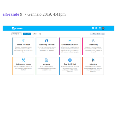
<script type='text/x-handlebars' data-template-name='
  {{#if displayCustomHomepage}}

elGrande
9
7 Gennaio 2019, 4:41pm
  <div class="custom-homepage-wrapper"> 

    <div class="wrap wrap-category-boxes">

      <div class="homepage-category-boxes">

        {{#each categoryName as |c|}}

        <a href="/c/{{c.slug}}" class="box">

          <div class="homepage-category-box">

            {{#if c.uploaded_logo}}

            <div class="category-image-wrapper">  

              <img class="homepage-category-image" sr
            </div>

            {{/if}}

            <h2>{{#if c.read_restricted}}<i class="fa
            <p>{{c.description}}</p>

          </div>

        </a>

        {{/each}}

      </div>

    </div>
