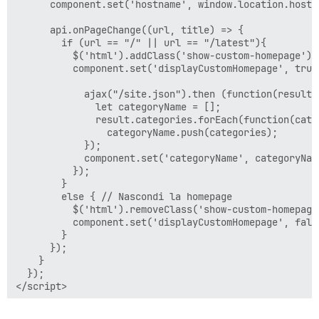
      component.set('hostname', window.location.hostna
      api.onPageChange((url, title) => {

        if (url == "/" || url == "/latest"){ 

          $('html').addClass('show-custom-homepage');
          component.set('displayCustomHomepage', true)
            ajax("/site.json").then (function(result)
              let categoryName = [];

              result.categories.forEach(function(categ
                categoryName.push(categories);

            });

            component.set('categoryName', categoryName
          });  

        }

        else { // Nascondi la homepage

          $('html').removeClass('show-custom-homepage'
          component.set('displayCustomHomepage', false
        }

      });

    }

  });

</script>
