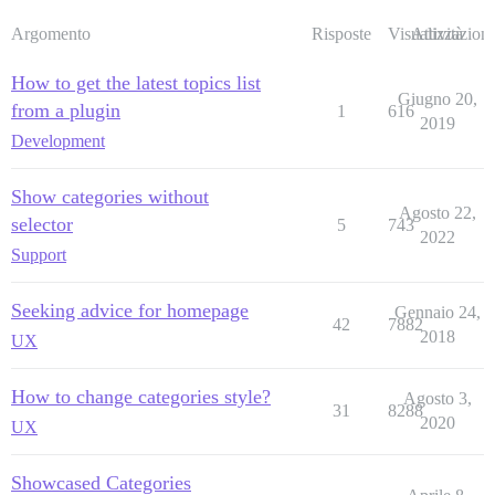
Argomento
Risposte
Visualizzazioni
Attività
How to get the latest topics list
Giugno 20,
from a plugin
1
616
2019
Development
Show categories without
Agosto 22,
selector
5
743
2022
Support
Seeking advice for homepage
Gennaio 24,
42
7882
2018
UX
How to change categories style?
Agosto 3,
31
8288
2020
UX
Showcased Categories