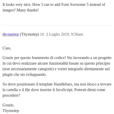
It looks very nice. How I can to add Font Awesome 5 instead of
  </div>

images? Many thanks!
  {{/if}}

thymotep
(Thymotep)
10
2 Luglio 2019, 9:56am
Ciao,
Grazie per questo frammento di codice! Sto lavorando a un progetto
in cui devo realizzare alcune funzionalità basate su questo principio
(non necessariamente categorie) e vorrei integrarlo direttamente nel
plugin che sto sviluppando.
So dove posizionare il template Handlebars, ma non riesco a trovare
la cartella o il file dove inserire il JavaScript. Potresti dirmi come
procedere?
Grazie,
Thymotep