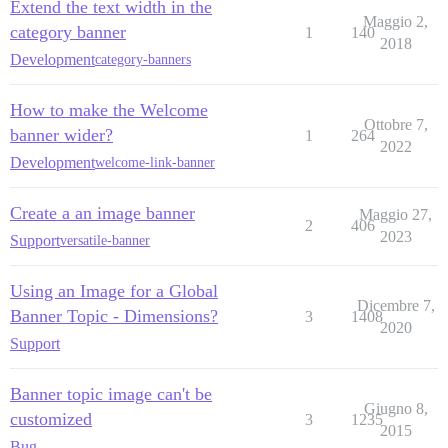
Extend the text width in the
Maggio 2,
category banner
1
140
2018
Development
category-banners
How to make the Welcome
Ottobre 7,
banner wider?
1
264
2022
Development
welcome-link-banner
Create a an image banner
Maggio 27,
2
406
2023
Support
versatile-banner
Using an Image for a Global
Dicembre 7,
Banner Topic - Dimensions?
3
1408
2020
Support
Banner topic image can't be
Giugno 8,
customized
3
1235
2015
Bug