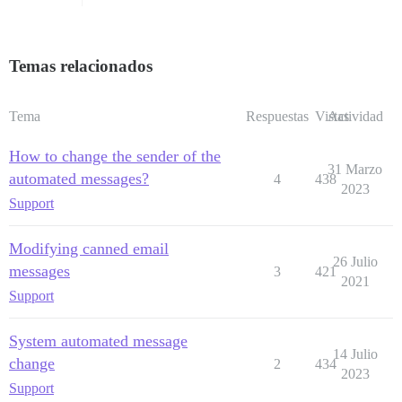
Temas relacionados
Tema
Respuestas
Vistas
Actividad
How to change the sender of the
31 Marzo
automated messages?
4
438
2023
Support
Modifying canned email
26 Julio
messages
3
421
2021
Support
System automated message
14 Julio
change
2
434
2023
Support