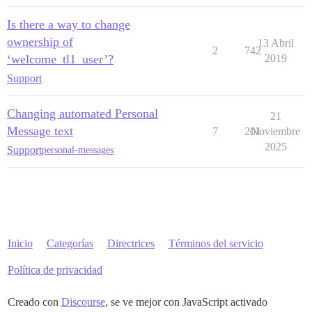
Is there a way to change
ownership of
13 Abril
2
742
‘welcome_tl1_user’?
2019
Support
Changing automated Personal
21
Message text
7
201
Noviembre
2025
Support
personal-messages
Inicio
Categorías
Directrices
Términos del servicio
Política de privacidad
Creado con
Discourse
, se ve mejor con JavaScript activado