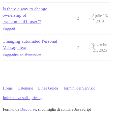
Is there a way to change
ownership of
Aprile 13,
2
742
‘welcome_tl1_user’?
2019
Support
Changing automated Personal
Novembre
Message text
7
201
21, 2025
Support
personal-messages
Home
Categorie
Linee Guida
Termini del Servizio
Informativa sulla privacy
Fornito da
Discourse
, si consiglia di abilitare JavaScript