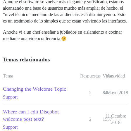
Aunque el software se vuelve más elegante y sofisticado, estamos
alcanzando una base de usuarios mucho más amplia; de hecho, el
“nivel técnico” mediano de las audiencias está disminuyendo. Esto
es un testimonio de lo simples que se están volviendo las interfaces.
Anoche vi a un chef enseñar a jubilados en aislamiento a cocinar
mediante una videoconferencia
Temas relacionados
Tema
Respuestas
Vistas
Actividad
Changing the Welcome Topic
2
840
2 Mayo 2018
Support
Where can I edit Discobot
11 Octubre
welcome post text?
2
1557
2018
Support