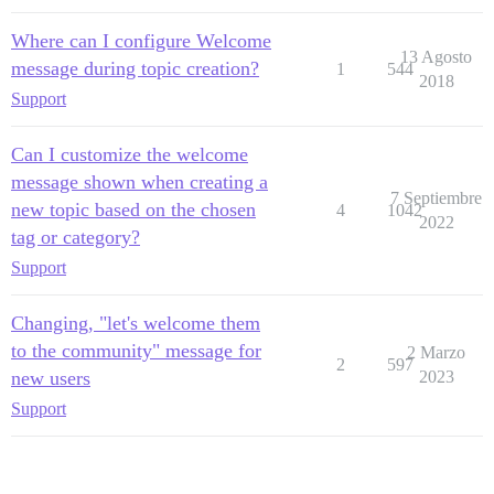
Where can I configure Welcome
13 Agosto
message during topic creation?
1
544
2018
Support
Can I customize the welcome
message shown when creating a
7 Septiembre
new topic based on the chosen
4
1042
2022
tag or category?
Support
Changing, "let's welcome them
to the community" message for
2 Marzo
2
597
new users
2023
Support