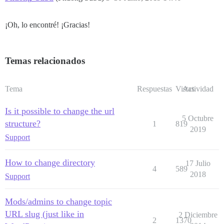
¡Oh, lo encontré! ¡Gracias!
Temas relacionados
Tema
Respuestas
Vistas
Actividad
Is it possible to change the url
5 Octubre
structure?
1
819
2019
Support
How to change directory
17 Julio
4
589
2018
Support
Mods/admins to change topic
URL slug (just like in
2 Diciembre
2
1370