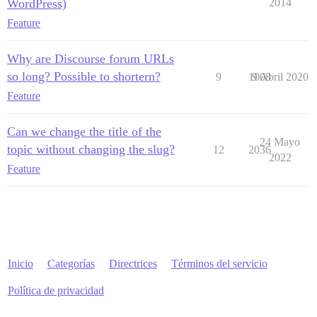
WordPress)
2014
Feature
Why are Discourse forum URLs
so long? Possible to shortern?
9
1008
9 Abril 2020
Feature
Can we change the title of the
24 Mayo
topic without changing the slug?
12
2036
2022
Feature
Inicio
Categorías
Directrices
Términos del servicio
Política de privacidad