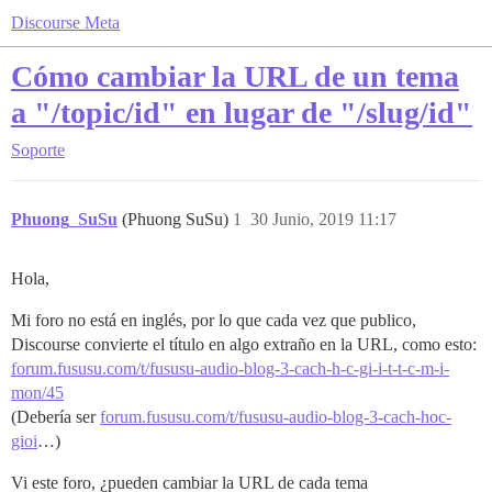
Discourse Meta
Cómo cambiar la URL de un tema
a "/topic/id" en lugar de "/slug/id"
Soporte
Phuong_SuSu
(Phuong SuSu)
1
30 Junio, 2019 11:17
Hola,
Mi foro no está en inglés, por lo que cada vez que publico,
Discourse convierte el título en algo extraño en la URL, como esto:
forum.fususu.com/t/fususu-audio-blog-3-cach-h-c-gi-i-t-t-c-m-i-
mon/45
(Debería ser
forum.fususu.com/t/fususu-audio-blog-3-cach-hoc-
gioi
…)
Vi este foro, ¿pueden cambiar la URL de cada tema