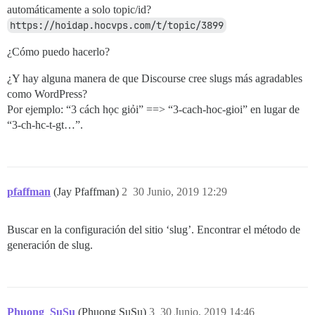
automáticamente a solo topic/id?
https://hoidap.hocvps.com/t/topic/3899
¿Cómo puedo hacerlo?
¿Y hay alguna manera de que Discourse cree slugs más agradables
como WordPress?
Por ejemplo: “3 cách học giỏi” ==> “3-cach-hoc-gioi” en lugar de
“3-ch-hc-t-gt…”.
pfaffman
(Jay Pfaffman)
2
30 Junio, 2019 12:29
Buscar en la configuración del sitio ‘slug’. Encontrar el método de
generación de slug.
Phuong_SuSu
(Phuong SuSu)
3
30 Junio, 2019 14:46