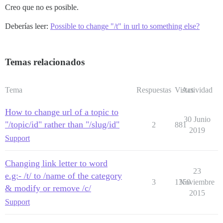
Creo que no es posible.
Deberías leer:
Possible to change "/t" in url to something else?
Temas relacionados
Tema
Respuestas
Vistas
Actividad
How to change url of a topic to
30 Junio
"/topic/id" rather than "/slug/id"
2
881
2019
Support
Changing link letter to word
23
e.g:- /t/ to /name of the category
3
1350
Noviembre
& modify or remove /c/
2015
Support