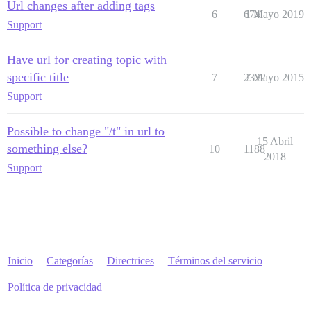
Url changes after adding tags
6
674
1 Mayo 2019
Support
Have url for creating topic with
specific title
7
2322
7 Mayo 2015
Support
Possible to change "/t" in url to
15 Abril
something else?
10
1188
2018
Support
Inicio
Categorías
Directrices
Términos del servicio
Política de privacidad