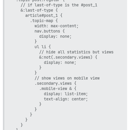
    // if last-of-type is the #post_1

    &:last-of-type {

      article#post_1 {

        .topic-map {

          width: max-content;

          nav.buttons {

            display: none;

          }

          ul li {

            // hide all statistics but views

            &:not(.secondary.views) {

              display: none;

            }

          }

          // show views on mobile view

          .secondary.views {

            .mobile-view & {

              display: list-item;

              text-align: center;

            }

          }

        }

      }

    }
