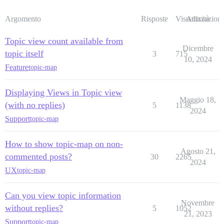
Argomento
Risposte
Visualizzazioni
Attività
Topic view count available from
Dicembre
topic itself
3
715
10, 2024
Feature
topic-map
Displaying Views in Topic view
Maggio 18,
(with no replies)
5
1138
2024
Support
topic-map
How to show topic-map on non-
Agosto 21,
commented posts?
30
2265
2024
UX
topic-map
Can you view topic information
Novembre
without replies?
5
1052
21, 2023
Support
topic-map