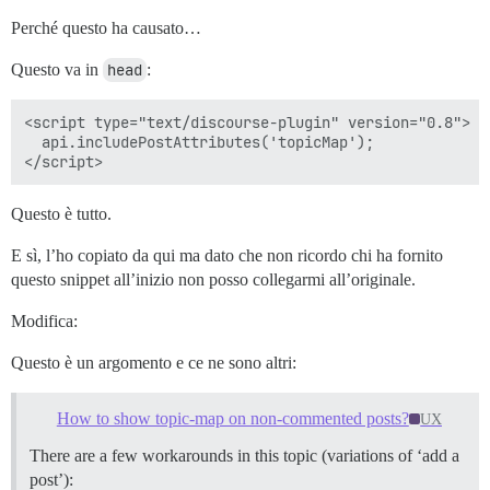
Perché questo ha causato…
Questo va in
head
:
<script type="text/discourse-plugin" version="0.8">

  api.includePostAttributes('topicMap');

Questo è tutto.
E sì, l’ho copiato da qui ma dato che non ricordo chi ha fornito
questo snippet all’inizio non posso collegarmi all’originale.
Modifica:
Questo è un argomento e ce ne sono altri:
How to show topic-map on non-commented posts?
UX
There are a few workarounds in this topic (variations of ‘add a
post’):