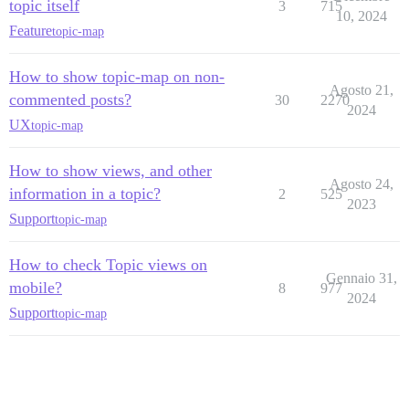
topic itself
3
715
10, 2024
Feature
topic-map
How to show topic-map on non-
Agosto 21,
commented posts?
30
2270
2024
UX
topic-map
How to show views, and other
Agosto 24,
information in a topic?
2
525
2023
Support
topic-map
How to check Topic views on
Gennaio 31,
mobile?
8
977
2024
Support
topic-map