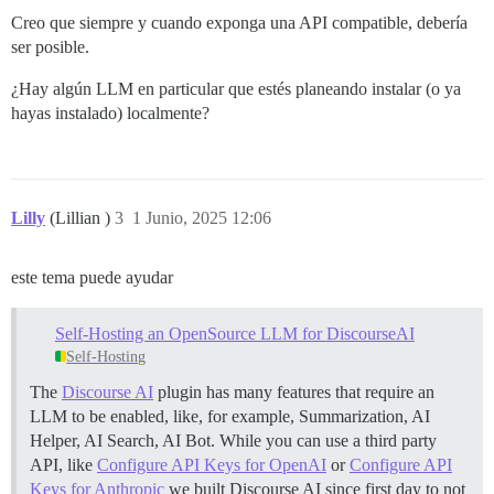
Creo que siempre y cuando exponga una API compatible, debería
ser posible.
¿Hay algún LLM en particular que estés planeando instalar (o ya
hayas instalado) localmente?
Lilly
(Lillian )
3
1 Junio, 2025 12:06
este tema puede ayudar
Self-Hosting an OpenSource LLM for DiscourseAI
Self-Hosting
The
Discourse AI
plugin has many features that require an
LLM to be enabled, like, for example, Summarization, AI
Helper, AI Search, AI Bot. While you can use a third party
API, like
Configure API Keys for OpenAI
or
Configure API
Keys for Anthropic
we built Discourse AI since first day to not