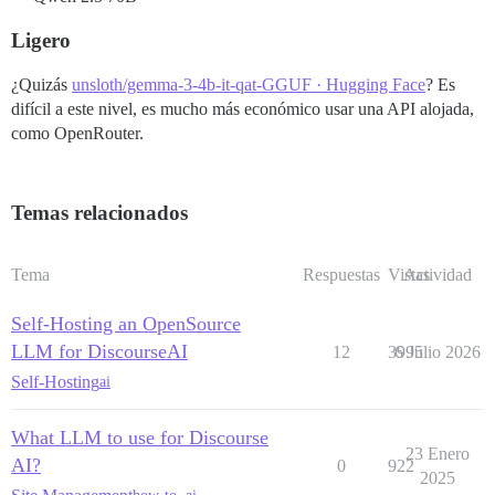
Ligero
¿Quizás
unsloth/gemma-3-4b-it-qat-GGUF · Hugging Face
? Es
difícil a este nivel, es mucho más económico usar una API alojada,
como OpenRouter.
Temas relacionados
Tema
Respuestas
Vistas
Actividad
Self-Hosting an OpenSource
LLM for DiscourseAI
12
3995
6 Julio 2026
Self-Hosting
ai
What LLM to use for Discourse
23 Enero
AI?
0
922
2025