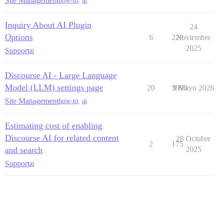
Site Management
how-to
,
ai
Inquiry About AI Plugin
24
Options
6
228
Noviembre
2025
Support
ai
Discourse AI - Large Language
Model (LLM) settings page
20
3993
9 Mayo 2026
Site Management
how-to
,
ai
Estimating cost of enabling
Discourse AI for related content
28 Octubre
2
175
and search
2025
Support
ai