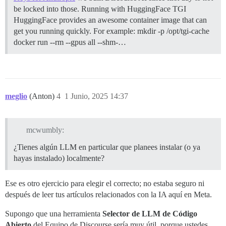
be locked into those.
Running with HuggingFace TGI
HuggingFace provides an awesome container image that can
get you running quickly. For example: mkdir -p /opt/tgi-cache
docker run --rm --gpus all --shm-…
meglio
(Anton)
4
1 Junio, 2025 14:37
mcwumbly:
¿Tienes algún LLM en particular que planees instalar (o ya
hayas instalado) localmente?
Ese es otro ejercicio para elegir el correcto; no estaba seguro ni
después de leer tus artículos relacionados con la IA aquí en Meta.
Supongo que una herramienta
Selector de LLM de Código
Abierto
del Equipo de Discourse sería muy útil, porque ustedes