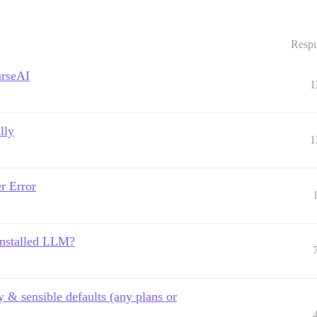
Respu
urseAI
1
lly
1
r Error
 installed LLM?
 & sensible defaults (any plans or