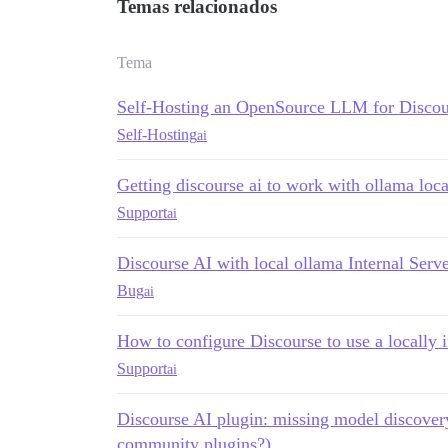
Temas relacionados
Tema
Self-Hosting an OpenSource LLM for Disco
Self-Hosting
ai
Getting discourse ai to work with ollama loca
Support
ai
Discourse AI with local ollama Internal Serve
Bug
ai
How to configure Discourse to use a locally
Support
ai
Discourse AI plugin: missing model discovery
community plugins?)