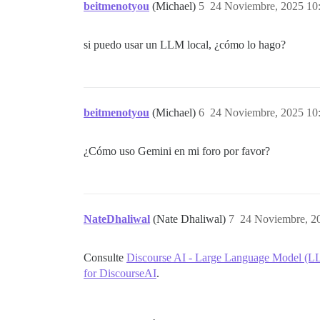
beitmenotyou
(Michael)
5
24 Noviembre, 2025 10
si puedo usar un LLM local, ¿cómo lo hago?
beitmenotyou
(Michael)
6
24 Noviembre, 2025 10
¿Cómo uso Gemini en mi foro por favor?
NateDhaliwal
(Nate Dhaliwal)
7
24 Noviembre, 2
Consulte
Discourse AI - Large Language Model (LL
for DiscourseAI
.