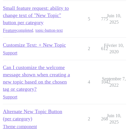
Small feature request: ability to
change text of "New Topic"
Juin 10,
5
775
button per category
2025
Feature
completed
,
topic-button-text
Customize Text: + New Topic
Février 10,
2
612
2020
Support
Can I customize the welcome
message shown when creating a
Septembre 7,
new topic based on the chosen
4
1042
2022
tag or category?
Support
Alternate New Topic Button
Juin 10,
(per category)
2
268
2025
Theme component