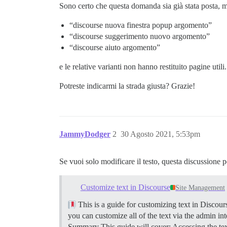
Sono certo che questa domanda sia già stata posta, m
“discourse nuova finestra popup argomento”
“discourse suggerimento nuovo argomento”
“discourse aiuto argomento”
e le relative varianti non hanno restituito pagine utili.
Potreste indicarmi la strada giusta? Grazie!
JammyDodger
2
30 Agosto 2021, 5:53pm
Se vuoi solo modificare il testo, questa discussione po
Customize text in Discourse
Site Management
This is a guide for customizing text in Discour
you can customize all of the text via the admin int
Summary This guide will cover: Accessing the text