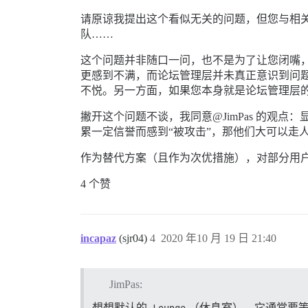
请原谅我提出这个看似无关的问题，但您与相关
队……
这个问题并非随口一问，也不是为了让您闭嘴，
更感到不满，而论坛管理层并未真正意识到问题
不悦。另一方面，如果您本身就是论坛管理层
撇开这个问题不谈，我同意@JimPas 的
累一定信誉而感到“被攻击”，那他们大可以走
作为替代方案（且作为次优措施），对部分用户
4 个赞
incapaz
(sjr04)
4
2020 年10 月 19 日 21:40
JimPas:
想想默认的
（休息室），它通常要等到用