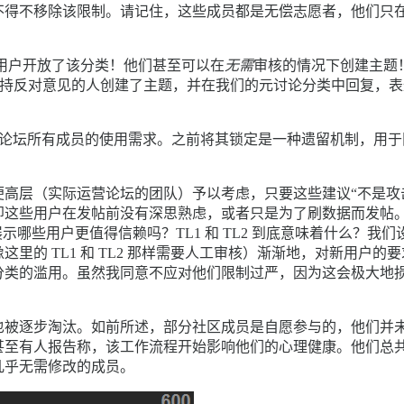
不得不移除该限制。请记住，这些成员都是无偿志愿者，他们只
 用户开放了该分类！他们甚至可以在
无需
审核的情况下创建主题！
持反对意见的人创建了主题，并在我们的元讨论分类中回复，表
满足了论坛所有成员的使用需求。之前将其锁定是一种遗留机制，用
高层（实际运营论坛的团队）予以考虑，只要这些建议“不是攻击 
即这些用户在发帖前没有深思熟虑，或者只是为了刷数据而发帖
示哪些用户更值得信赖吗？TL1 和 TL2 到底意味着什么？
像这里的 TL1 和 TL2 那样需要人工审核）渐渐地，对新用户的
类的滥用。虽然我同意不应对他们限制过严，因为这会极大地损害
也被逐步淘汰。如前所述，部分社区成员是自愿参与的，他们并
至有人报告称，该工作流程开始影响他们的心理健康。他们总共
几乎无需修改的成员。