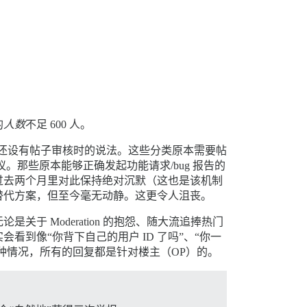
的
人数
不足 600 人。
分类还设有帖子审核时的说法。这些分类原本需要帖
议。那些原本能够正确发起功能请求/bug 报告的
过去两个月里对此保持绝对沉默（这也是该机制
替代方案，但至今毫无动静。这更令人沮丧。
 Moderation 的抱怨、随大流追捧热门
到像“你背下自己的用户 ID 了吗”、“你一
种情况，所有的回复都是针对楼主（OP）的。