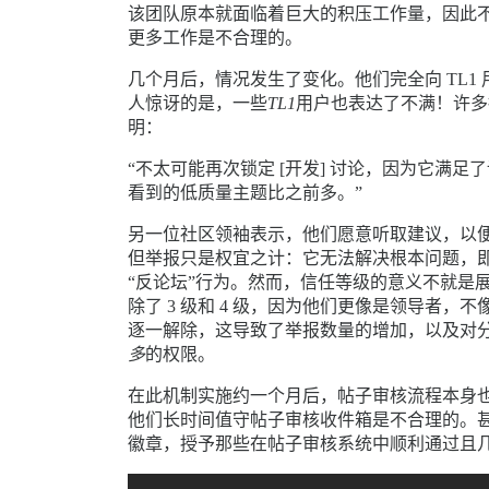
该团队原本就面临着巨大的积压工作量，因此
更多工作是不合理的。
几个月后，情况发生了变化。他们完全向 TL1
人惊讶的是，一些
TL1
用户也表达了不满！许多
明：
“不太可能再次锁定 [开发] 讨论，因为它
看到的低质量主题比之前多。”
另一位社区领袖表示，他们愿意听取建议，以便
但举报只是权宜之计：它无法解决根本问题，
“反论坛”行为。然而，信任等级的意义不就是展
除了 3 级和 4 级，因为他们更像是领导者，不
逐一解除，这导致了举报数量的增加，以及对分
多
的权限。
在此机制实施约一个月后，帖子审核流程本身
他们长时间值守帖子审核收件箱是不合理的。甚
徽章，授予那些在帖子审核系统中顺利通过且