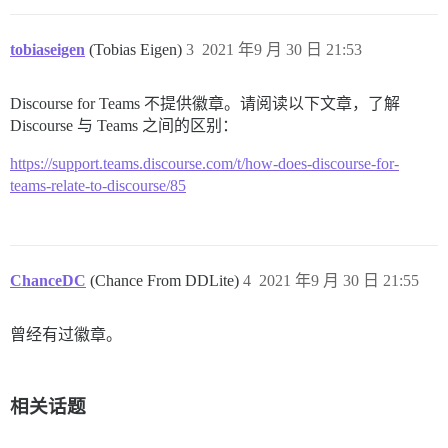
tobiaseigen
(Tobias Eigen)
3
2021 年9 月 30 日 21:53
Discourse for Teams 不提供徽章。请阅读以下文章，了解
Discourse 与 Teams 之间的区别：
https://support.teams.discourse.com/t/how-does-discourse-for-
teams-relate-to-discourse/85
ChanceDC
(Chance From DDLite)
4
2021 年9 月 30 日 21:55
曾经有过徽章。
相关话题