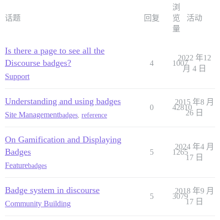
浏
话题
回复
览
活动
量
Is there a page to see all the
2022 年12
Discourse badges?
4
1007
月 4 日
Support
Understanding and using badges
2015 年8 月
0
42810
26 日
Site Management
badges
,
reference
On Gamification and Displaying
2024 年4 月
Badges
5
1265
17 日
Feature
badges
Badge system in discourse
2018 年9 月
5
3079
17 日
Community Building