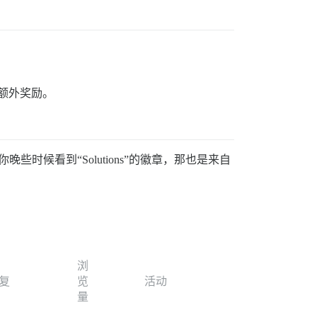
的额外奖励。
晚些时候看到“Solutions”的徽章，那也是来自
浏
复
览
活动
量