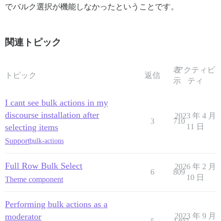
でバルク選択が機能しなかったということです。
関連トピック
表
アクティビ
トピック
返信
示
ティ
I cant see bulk actions in my
discourse installation after
2023 年 4 月
3
710
selecting items
11 日
Support
bulk-actions
Full Row Bulk Select
2026 年 2 月
6
809
10 日
Theme component
Performing bulk actions as a
moderator
2023 年 9 月