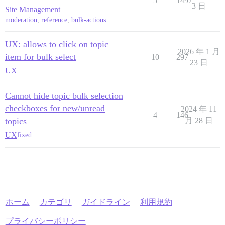
5
1497
3 日
Site Management
moderation
,
reference
,
bulk-actions
UX: allows to click on topic
2026 年 1 月
item for bulk select
10
297
23 日
UX
Cannot hide topic bulk selection
checkboxes for new/unread
2024 年 11
4
146
topics
月 28 日
UX
fixed
ホーム
カテゴリ
ガイドライン
利用規約
プライバシーポリシー