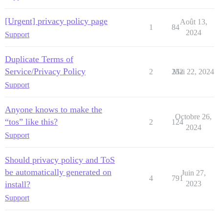
[Urgent] privacy policy page
Août 13,
1
84
2024
Support
Duplicate Terms of
Service/Privacy Policy
2
252
Mai 22, 2024
Support
Anyone knows to make the
Octobre 26,
“tos” like this?
2
124
2024
Support
Should privacy policy and ToS
be automatically generated on
Juin 27,
4
791
install?
2023
Support