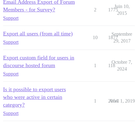
Email Address Export of Forum
Juin 10,
Members - for Survey?
2
1775
2015
Support
Export all users (from all time)
Septembre
10
1877
29, 2017
Support
Export custom field for users in
Octobre 7,
discourse hosted forum
1
118
2024
Support
Is it possible to export users
who were active in certain
1
2054
Avril 1, 2019
category?
Support