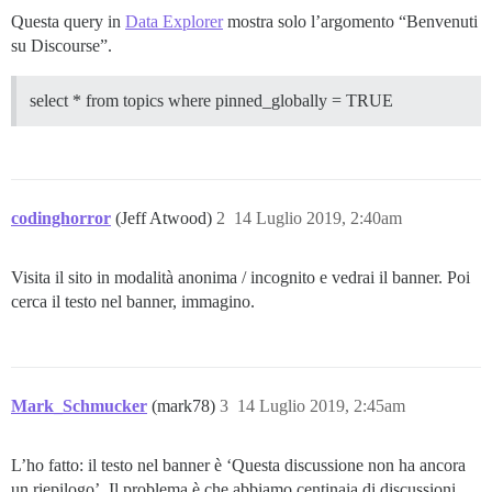
Questa query in
Data Explorer
mostra solo l’argomento “Benvenuti
su Discourse”.
select * from topics where pinned_globally = TRUE
codinghorror
(Jeff Atwood)
2
14 Luglio 2019, 2:40am
Visita il sito in modalità anonima / incognito e vedrai il banner. Poi
cerca il testo nel banner, immagino.
Mark_Schmucker
(mark78)
3
14 Luglio 2019, 2:45am
L’ho fatto: il testo nel banner è ‘Questa discussione non ha ancora
un riepilogo’. Il problema è che abbiamo centinaia di discussioni