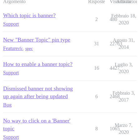
Argomento
Risposte
Visualizzazioni
Attività
Which topic is banner?
Febbraio 18,
2
480
2020
Support
New "Banner Topic" pin type
Agosto 31,
31
22763
2014
Feature
rfc
,
spec
How to enable a banner topic?
Luglio 3,
16
4427
2020
Support
Dismissed banner not showing
Febbraio 3,
up again after being updated
6
2468
2017
Bug
No way to click on a 'Banner'
Marzo 7,
topic
8
1065
2020
Support