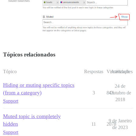
Tópicos relacionados
Tópico
Respostas
Visualizações
Atividade
Hiding or muting specific topics
24 de
(from a category)
3
843
Outubro de
2018
Support
Muted topic is completely
9 de Janeiro
hidden
11
2078
de 2023
Support