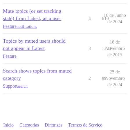
Mute topics (or set tracking
16 de Junho
state) from Latest, as a user
4
610
de 2024
Feature
notifications
Topics by muted users should
16 de
not appear in Latest
3
1383
Novembro
de 2015
Feature
Search shows topics from muted
25 de
category
2
89
Novembro
de 2024
Support
search
Início
Categorias
Diretrizes
Termos de Serviço