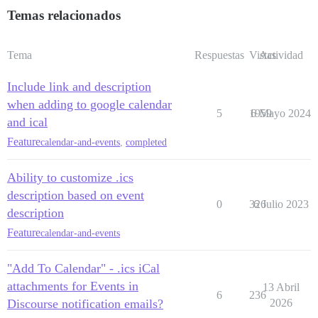
Temas relacionados
Tema
Respuestas
Vistas
Actividad
Include link and description
when adding to google calendar
5
1959
6 Mayo 2024
and ical
Feature
calendar-and-events
,
completed
Ability to customize .ics
description based on event
0
326
6 Julio 2023
description
Feature
calendar-and-events
"Add To Calendar" - .ics iCal
attachments for Events in
13 Abril
6
236
Discourse notification emails?
2026