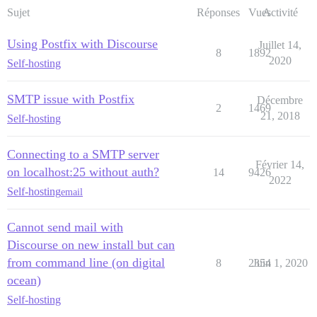
Sujet
Réponses
Vues
Activité
Using Postfix with Discourse
Juillet 14,
8
1892
2020
Self-hosting
SMTP issue with Postfix
Décembre
2
1469
21, 2018
Self-hosting
Connecting to a SMTP server
Février 14,
on localhost:25 without auth?
14
9426
2022
Self-hosting
email
Cannot send mail with
Discourse on new install but can
from command line (on digital
8
2354
Juin 1, 2020
ocean)
Self-hosting