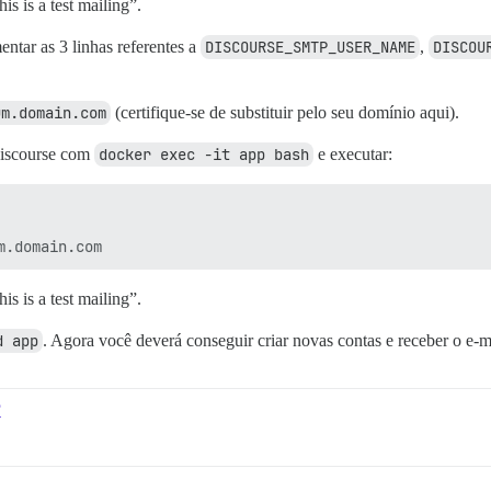
s is a test mailing”.
mentar as 3 linhas referentes a
DISCOURSE_SMTP_USER_NAME
,
DISCOU
um.domain.com
(certifique-se de substituir pelo seu domínio aqui).
 Discourse com
docker exec -it app bash
e executar:
s is a test mailing”.
d app
. Agora você deverá conseguir criar novas contas e receber o e-ma
?