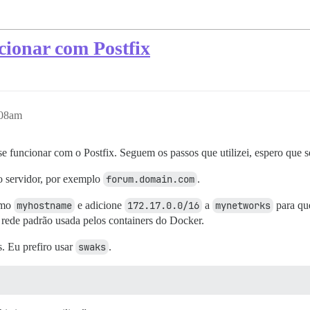
cionar com Postfix
:08am
se funcionar com o Postfix. Seguem os passos que utilizei, espero que s
o servidor, por exemplo
forum.domain.com
.
mo
myhostname
e adicione
172.17.0.0/16
a
mynetworks
para qu
 rede padrão usada pelos containers do Docker.
s. Eu prefiro usar
swaks
.