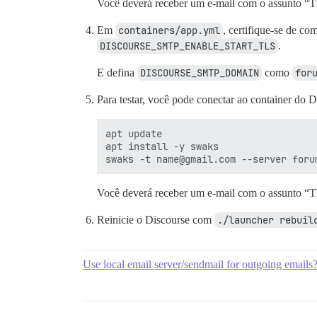
Você deverá receber um e-mail com o assunto “Thi
Em
containers/app.yml
, certifique-se de co
DISCOURSE_SMTP_ENABLE_START_TLS
.
E defina
DISCOURSE_SMTP_DOMAIN
como
for
Para testar, você pode conectar ao container do
apt update

apt install -y swaks

Você deverá receber um e-mail com o assunto “Thi
Reinicie o Discourse com
./launcher rebuil
Use local email server/sendmail for outgoing emails