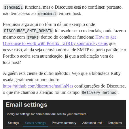
sendmail
funciona, mas o Discourse está no contêiner, portanto,
não tem acesso ao
sendmail
em seu host.
Pesquisar algo aqui no fórum dá um exemplo onde
DISCOURSE_SMTP_DOMAIN
foi usado sem credenciais, onde fazer o
mesmo com
swaks
dentro do contêiner funciona:
How to get
Discourse to work with Postfix - #18 by sonmicrosystems
que,
nesse caso, ainda seja o envio normal de SMTP na porta padrão, e o
Postfix o aceita sem autenticação, já que a solicitação vem de
localhost?
Alguém está ciente de outro método? Vejo que a biblioteca Ruby
usada geralmente suporta tudo:
https://github.com/discourse/mail\nNas
configurações do Discourse,
o que me chamou a atenção foi um campo
Delivery method
: