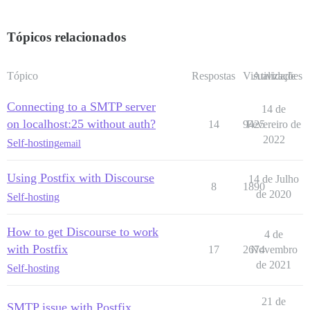
Tópicos relacionados
Tópico
Respostas
Visualizações
Atividade
Connecting to a SMTP server
14 de
on localhost:25 without auth?
14
9425
Fevereiro de
2022
Self-hosting
email
Using Postfix with Discourse
14 de Julho
8
1890
de 2020
Self-hosting
How to get Discourse to work
4 de
with Postfix
17
2674
Novembro
de 2021
Self-hosting
21 de
SMTP issue with Postfix