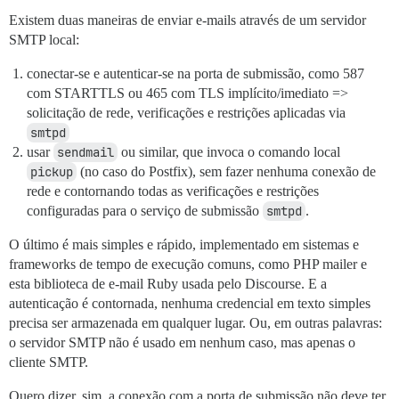
Existem duas maneiras de enviar e-mails através de um servidor
SMTP local:
conectar-se e autenticar-se na porta de submissão, como 587
com STARTTLS ou 465 com TLS implícito/imediato =>
solicitação de rede, verificações e restrições aplicadas via
smtpd
usar
sendmail
ou similar, que invoca o comando local
pickup
(no caso do Postfix), sem fazer nenhuma conexão de
rede e contornando todas as verificações e restrições
configuradas para o serviço de submissão
smtpd
.
O último é mais simples e rápido, implementado em sistemas e
frameworks de tempo de execução comuns, como PHP mailer e
esta biblioteca de e-mail Ruby usada pelo Discourse. E a
autenticação é contornada, nenhuma credencial em texto simples
precisa ser armazenada em qualquer lugar. Ou, em outras palavras:
o servidor SMTP não é usado em nenhum caso, mas apenas o
cliente SMTP.
Quero dizer, sim, a conexão com a porta de submissão não deve ter