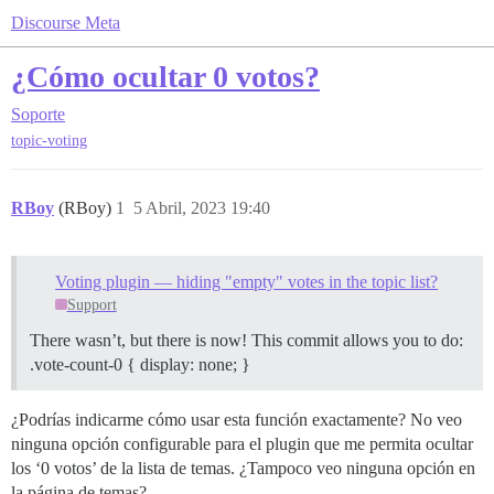
Discourse Meta
¿Cómo ocultar 0 votos?
Soporte
topic-voting
RBoy
(RBoy)
1
5 Abril, 2023 19:40
Voting plugin — hiding "empty" votes in the topic list?
Support
There wasn’t, but there is now! This commit allows you to do:
.vote-count-0 { display: none; }
¿Podrías indicarme cómo usar esta función exactamente? No veo
ninguna opción configurable para el plugin que me permita ocultar
los ‘0 votos’ de la lista de temas. ¿Tampoco veo ninguna opción en
la página de temas?