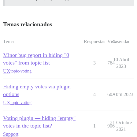
Temas relacionados
Tema
Respuestas
Vistas
Actividad
Minor bug report in hiding "0
10 Abril
votes" from topic list
3
764
2023
UX
topic-voting
Hiding empty votes via plugin
options
4
603
7 Abril 2023
UX
topic-voting
Voting plugin — hiding "empty"
21 Octubre
votes in the topic list?
1
906
2021
Support