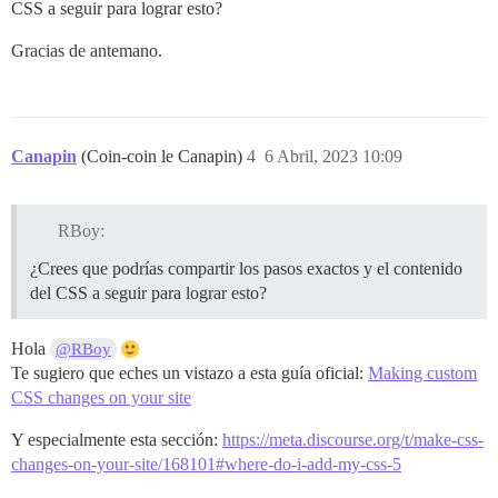
CSS a seguir para lograr esto?
Gracias de antemano.
Canapin
(Coin-coin le Canapin)
4
6 Abril, 2023 10:09
RBoy:
¿Crees que podrías compartir los pasos exactos y el contenido
del CSS a seguir para lograr esto?
Hola
@RBoy
Te sugiero que eches un vistazo a esta guía oficial:
Making custom
CSS changes on your site
Y especialmente esta sección:
https://meta.discourse.org/t/make-css-
changes-on-your-site/168101#where-do-i-add-my-css-5