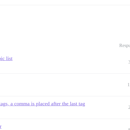
Respu
c list
1
ags, a comma is placed after the last tag
r