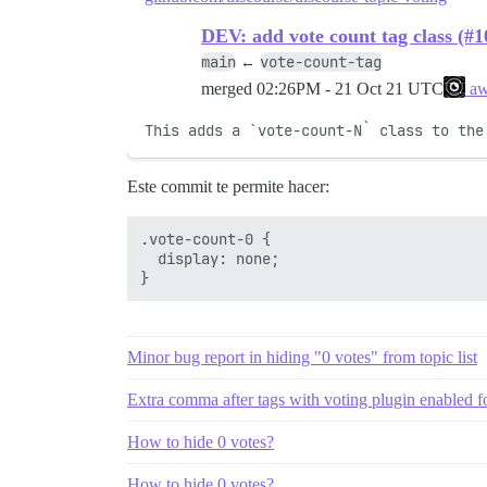
DEV: add vote count tag class (#1
main
vote-count-tag
←
merged
02:26PM - 21 Oct 21 UTC
aw
This adds a `vote-count-N` class to the
Este commit te permite hacer:
.vote-count-0 {

  display: none;

Minor bug report in hiding "0 votes" from topic list
Extra comma after tags with voting plugin enabled f
How to hide 0 votes?
How to hide 0 votes?