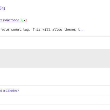
04)
+1
-1
esomerobot
 vote count tag. This will allow themes t
…
or a category