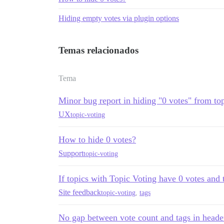
Hiding empty votes via plugin options
Temas relacionados
Tema
Minor bug report in hiding "0 votes" from topi
UX
topic-voting
How to hide 0 votes?
Support
topic-voting
If topics with Topic Voting have 0 votes and t
Site feedback
topic-voting
,
tags
No gap between vote count and tags in heade