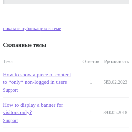
показать публикацию в теме
Связанные темы
Тема
Ответов
Просм.
Активность
How to show a piece of content
to *only* non-logged in users
1
573
08.02.2023
Support
How to display a banner for
visitors only?
1
891
18.05.2018
Support