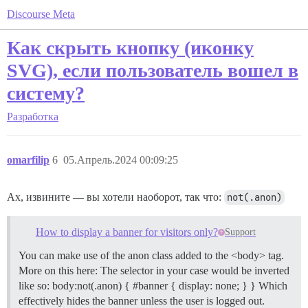
Discourse Meta
Как скрыть кнопку (иконку
SVG), если пользователь вошел в
систему?
Разработка
omarfilip
6
05.Апрель.2024 00:09:25
Ах, извините — вы хотели наоборот, так что:
not(.anon)
How to display a banner for visitors only?
Support
You can make use of the anon class added to the <body> tag.
More on this here: The selector in your case would be inverted
like so: body:not(.anon) { #banner { display: none; } } Which
effectively hides the banner unless the user is logged out.