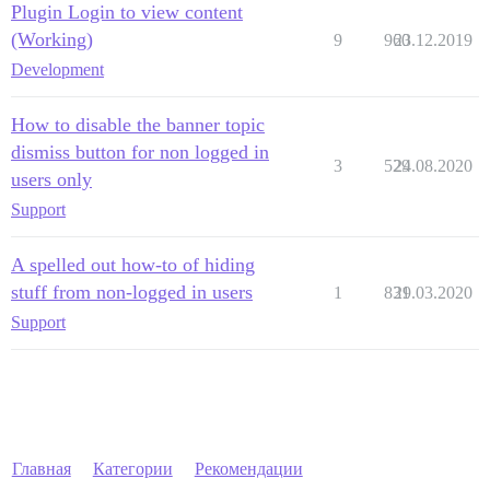
Plugin Login to view content
(Working)
9
960
23.12.2019
Development
How to disable the banner topic
dismiss button for non logged in
3
529
24.08.2020
users only
Support
A spelled out how-to of hiding
stuff from non-logged in users
1
831
29.03.2020
Support
Главная
Категории
Рекомендации