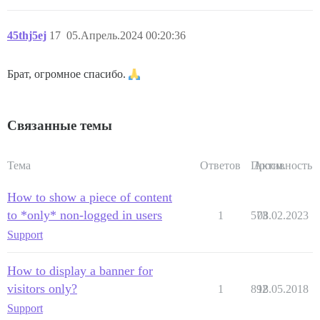
45thj5ej
17
05.Апрель.2024 00:20:36
Брат, огромное спасибо.
Связанные темы
Тема
Ответов
Просм.
Активность
How to show a piece of content
to *only* non-logged in users
1
573
08.02.2023
Support
How to display a banner for
visitors only?
1
892
18.05.2018
Support