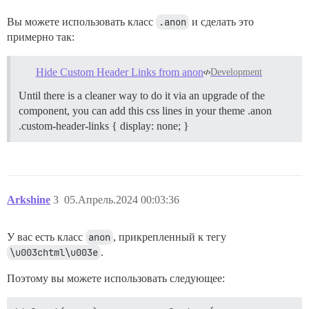
Вы можете использовать класс
.anon
и сделать это
примерно так:
Hide Custom Header Links from anon
Development
Until there is a cleaner way to do it via an upgrade of the
component, you can add this css lines in your theme .anon
.custom-header-links { display: none; }
Arkshine
3
05.Апрель.2024 00:03:36
У вас есть класс
anon
, прикрепленный к тегу
\u003chtml\u003e
.
Поэтому вы можете использовать следующее: