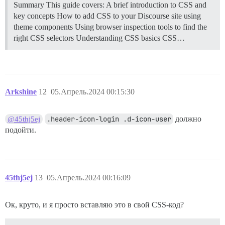
Summary This guide covers: A brief introduction to CSS and
key concepts How to add CSS to your Discourse site using
theme components Using browser inspection tools to find the
right CSS selectors
Understanding CSS basics CSS…
Arkshine
12
05.Апрель.2024 00:15:30
.header-icon-login .d-icon-user
должно
@45thj5ej
подойти.
45thj5ej
13
05.Апрель.2024 00:16:09
Ок, круто, и я просто вставляю это в свой CSS-код?