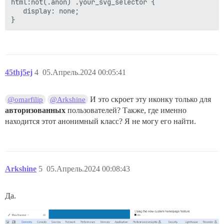
html:not(.anon) .your_svg_selector {

   display: none;

45thj5ej
4
05.Апрель.2024 00:05:41
И это скроет эту иконку только для
@omarfilip
@Arkshine
авторизованных
пользователей? Также, где именно
находится этот анонимный класс? Я не могу его найти.
Arkshine
5
05.Апрель.2024 00:08:43
Да.