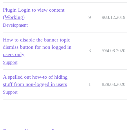
Plugin Login to view content
(Working)
9
960
23.12.2019
Development
How to disable the banner topic
dismiss button for non logged in
3
530
24.08.2020
users only
Support
A spelled out how-to of hiding
stuff from non-logged in users
1
831
29.03.2020
Support