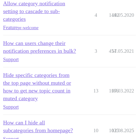
Allow category notification
setting to cascade to sub-
4
1442
19.05.2020
categories
Feature
pr-welcome
How can users change their
notification preferences in bulk?
3
454
17.05.2021
Support
Hide specific categories from
the top page without muted or
how to get new topic count in
13
1166
07.03.2022
muted category
Support
How can I hide all
subcategories from homepage?
10
1035
12.08.2025
Support