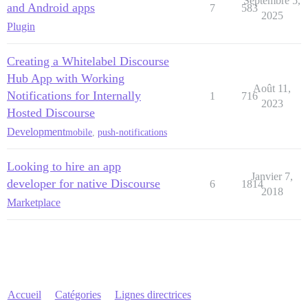
Septembre 5,
and Android apps
7
583
2025
Plugin
Creating a Whitelabel Discourse
Hub App with Working
Août 11,
Notifications for Internally
1
716
2023
Hosted Discourse
Development
mobile
,
push-notifications
Looking to hire an app
Janvier 7,
developer for native Discourse
6
1814
2018
Marketplace
Accueil
Catégories
Lignes directrices