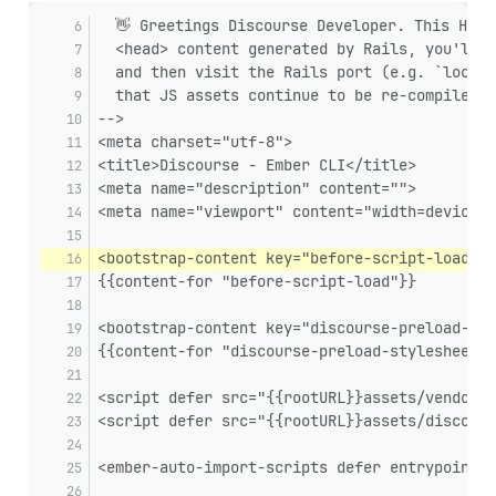
  👋 Greetings Discourse Developer. This HTML
  <head> content generated by Rails, you'll n
  and then visit the Rails port (e.g. `localh
  that JS assets continue to be re-compiled w
-->
<meta charset="utf-8">
<title>Discourse - Ember CLI</title>
<meta name="description" content="">
<meta name="viewport" content="width=device-w
<bootstrap-content key="before-script-load">
{{content-for "before-script-load"}}
<bootstrap-content key="discourse-preload-sty
{{content-for "discourse-preload-stylesheets"
<script defer src="{{rootURL}}assets/vendor.j
<script defer src="{{rootURL}}assets/discours
<ember-auto-import-scripts defer entrypoint=