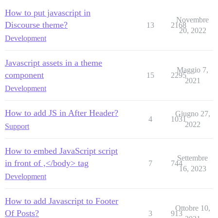
How to put javascript in
Novembre
Discourse theme?
13
2168
20, 2022
Development
Javascript assets in a theme
Maggio 7,
component
15
2295
2021
Development
How to add JS in After Header?
Giugno 27,
4
1031
2022
Support
How to embed JavaScript script
Settembre
in front of ,</body> tag
7
744
16, 2023
Development
How to add Javascript to Footer
Ottobre 10,
Of Posts?
3
913