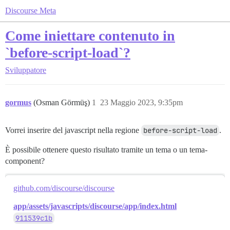
Discourse Meta
Come iniettare contenuto in
`before-script-load`?
Sviluppatore
gormus
(Osman Görmüş)
1
23 Maggio 2023, 9:35pm
Vorrei inserire del javascript nella regione
before-script-load
.
È possibile ottenere questo risultato tramite un tema o un tema-
component?
github.com/discourse/discourse
app/assets/javascripts/discourse/app/index.html
911539c1b