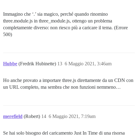
u @ _ember_jquery-36a23101c869ab0dc53fc908de69adb7857
fireWith @ _ember_jquery-36a23101c869ab0dc53fc908de69
Immagino che ‘.’ sia magico, perché quando rinomino
ready @ _ember_jquery-36a23101c869ab0dc53fc908de69adb
three.module.js in three_module.js, ottengo un problema
completamente diverso: non riesco più a caricare il tema. (Errore
500)
Hubbe
(Fredrik Hubinette)
13
6 Maggio 2021, 3:46am
Ho anche provato a importare three.js direttamente da un CDN con
un URL completo, ma sembra che non funzioni nemmeno…
merefield
(Robert)
14
6 Maggio 2021, 7:19am
Se hai solo bisogno del caricamento Just In Time di una risorsa