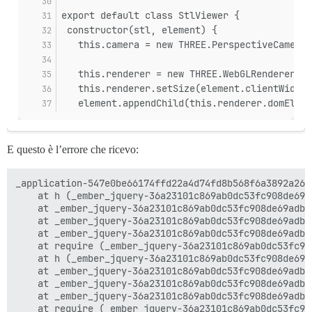
export default class StlViewer {
 constructor(stl, element) {
   this.camera = new THREE.PerspectiveCamera(
   this.renderer = new THREE.WebGLRenderer({ 
   this.renderer.setSize(element.clientWidth,
   element.appendChild(this.renderer.domEleme
E questo è l’errore che ricevo:
_application-547e0be66174ffd22a4d74fd8b568f6a3892a266
    at h (_ember_jquery-36a23101c869ab0dc53fc908de69a
    at _ember_jquery-36a23101c869ab0dc53fc908de69adb7
    at _ember_jquery-36a23101c869ab0dc53fc908de69adb7
    at _ember_jquery-36a23101c869ab0dc53fc908de69adb7
    at require (_ember_jquery-36a23101c869ab0dc53fc90
    at h (_ember_jquery-36a23101c869ab0dc53fc908de69a
    at _ember_jquery-36a23101c869ab0dc53fc908de69adb7
    at _ember_jquery-36a23101c869ab0dc53fc908de69adb7
    at _ember_jquery-36a23101c869ab0dc53fc908de69adb7
    at require (_ember_jquery-36a23101c869ab0dc53fc90