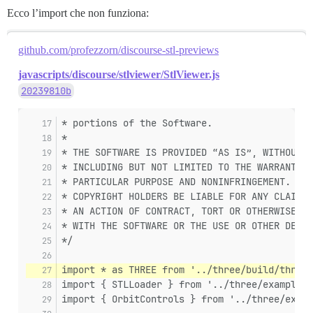
Ecco l’import che non funziona:
github.com/profezzorn/discourse-stl-previews
javascripts/discourse/stlviewer/StlViewer.js
20239810b
* portions of the Software.
*
* THE SOFTWARE IS PROVIDED “AS IS”, WITHOUT W
* INCLUDING BUT NOT LIMITED TO THE WARRANTIES
* PARTICULAR PURPOSE AND NONINFRINGEMENT. IN 
* COPYRIGHT HOLDERS BE LIABLE FOR ANY CLAIM, 
* AN ACTION OF CONTRACT, TORT OR OTHERWISE, A
* WITH THE SOFTWARE OR THE USE OR OTHER DEALI
*/
import * as THREE from '../three/build/three.
import { STLLoader } from '../three/examples/
import { OrbitControls } from '../three/examp