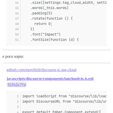
    .size([settings.tag_cloud_width, settings
    .words(_this.words)
    .padding(5)
    .rotate(function () {
      return 0;
    })
    .font("Impact")
    .fontSize(function (d) {
e poco sopra:
github.com/merefield/discourse-tc-tag-cloud
javascripts/discourse/components/tagcloudvis.js.es6
91943c7fd
import loadScript from "discourse/lib/load-sc
import DiscourseURL from "discourse/lib/url";
export default Ember.Component.extend({