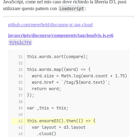
JavaScript, come nel mio caso dove richiedo la libreria D3, puoi
utilizzare questo pattern con
Loadscript
:
github.com/merefield/discourse-tc-tag-cloud
javascripts/discourse/components/tagcloudvis.js.es6
91943c7fd
this.words.sort(compare);
this.words.map((word) => {
  word.size = Math.log(word.count + 1.75) * 3
  word.href = `/tag/${word.text}`;
  return word;
});
var _this = this;
this.ensureD3().then(() => {
  var layout = d3.layout
    .cloud()