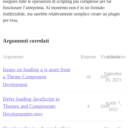
eseguire tutte le operazioni di scripting più complesse per far
funzionare l’anteprima. Al momento non è in un formato
riutilizzabile, ma sarebbe relativamente semplice creare un plugin
per essa.
Argomenti correlati
Argomento
Risposte
Visualizzazioni
Attività
Issues on loading a js asset from
Settembre
a Theme Component
18
1037
28, 2023
Development
Defer loading JavaScript in
Aprile 7,
Themes and Components
4
2049
2022
Development
dev-news