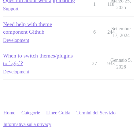
Question about web app loading
Marzo 25,
1
118
2025
Support
Need help with theme
Settembre
component Github
6
244
17, 2024
Development
When to switch themes/plugins
Gennaio 5,
to `.gjs`?
27
933
2026
Development
Home
Categorie
Linee Guida
Termini del Servizio
Informativa sulla privacy