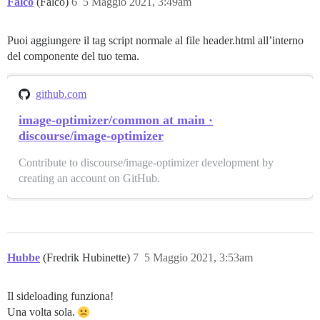
Falco
(Falco)
6
5 Maggio 2021, 3:49am
Puoi aggiungere il tag script normale al file header.html all’interno
del componente del tuo tema.
github.com
image-optimizer/common at main ·
discourse/image-optimizer
Contribute to discourse/image-optimizer development by
creating an account on GitHub.
Hubbe
(Fredrik Hubinette)
7
5 Maggio 2021, 3:53am
Il sideloading funziona!
Una volta sola.