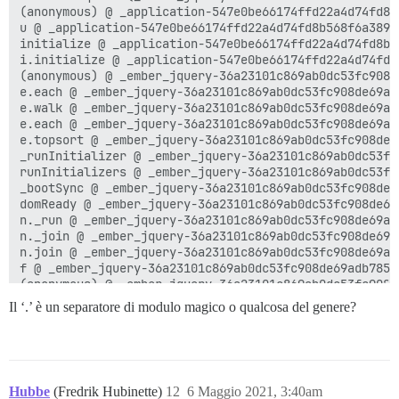
(anonymous) @ _application-547e0be66174ffd22a4d74fd8b
u @ _application-547e0be66174ffd22a4d74fd8b568f6a3892
initialize @ _application-547e0be66174ffd22a4d74fd8b5
i.initialize @ _application-547e0be66174ffd22a4d74fd8
(anonymous) @ _ember_jquery-36a23101c869ab0dc53fc908d
e.each @ _ember_jquery-36a23101c869ab0dc53fc908de69ad
e.walk @ _ember_jquery-36a23101c869ab0dc53fc908de69ad
e.each @ _ember_jquery-36a23101c869ab0dc53fc908de69ad
e.topsort @ _ember_jquery-36a23101c869ab0dc53fc908de6
_runInitializer @ _ember_jquery-36a23101c869ab0dc53fc
runInitializers @ _ember_jquery-36a23101c869ab0dc53fc
_bootSync @ _ember_jquery-36a23101c869ab0dc53fc908de6
domReady @ _ember_jquery-36a23101c869ab0dc53fc908de69
n._run @ _ember_jquery-36a23101c869ab0dc53fc908de69ad
n._join @ _ember_jquery-36a23101c869ab0dc53fc908de69a
n.join @ _ember_jquery-36a23101c869ab0dc53fc908de69ad
f @ _ember_jquery-36a23101c869ab0dc53fc908de69adb7857
(anonymous) @ _ember_jquery-36a23101c869ab0dc53fc908d
l @ _ember_jquery-36a23101c869ab0dc53fc908de69adb7857
Il ‘.’ è un separatore di modulo magico o qualcosa del genere?
c @ _ember_jquery-36a23101c869ab0dc53fc908de69adb7857
setTimeout (async)

(anonymous) @ _ember_jquery-36a23101c869ab0dc53fc908d
u @ _ember_jquery-36a23101c869ab0dc53fc908de69adb7857
fireWith @ _ember_jquery-36a23101c869ab0dc53fc908de69
Hubbe
(Fredrik Hubinette)
12
6 Maggio 2021, 3:40am
fire @ _ember_jquery-36a23101c869ab0dc53fc908de69adb7