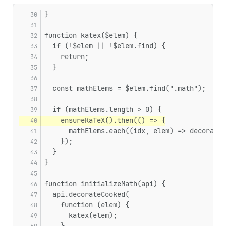
}
function katex($elem) {
  if (!$elem || !$elem.find) {
    return;
  }
  const mathElems = $elem.find(".math");
  if (mathElems.length > 0) {
    ensureKaTeX().then(() => {
      mathElems.each((idx, elem) => decorate(
    });
  }
}
function initializeMath(api) {
  api.decorateCooked(
    function (elem) {
      katex(elem);
    },