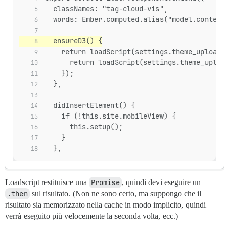
  classNames: "tag-cloud-vis",
  words: Ember.computed.alias("model.content"
  ensureD3() {
    return loadScript(settings.theme_uploads.
      return loadScript(settings.theme_upload
    });
  },
  didInsertElement() {
    if (!this.site.mobileView) {
      this.setup();
    }
  },
Loadscript restituisce una
Promise
, quindi devi eseguire un
.then
sul risultato. (Non ne sono certo, ma suppongo che il
risultato sia memorizzato nella cache in modo implicito, quindi
verrà eseguito più velocemente la seconda volta, ecc.)