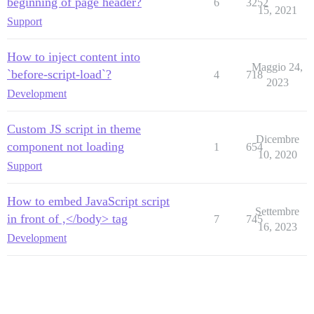
beginning of page header?
6
3252
15, 2021
Support
How to inject content into
Maggio 24,
`before-script-load`?
4
718
2023
Development
Custom JS script in theme
Dicembre
component not loading
1
654
10, 2020
Support
How to embed JavaScript script
Settembre
in front of ,</body> tag
7
745
16, 2023
Development