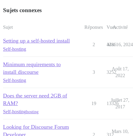
Sujets connexes
Sujet
Réponses
Vues
Activité
Setting up a self-hosted install
2
4286
Mai 16, 2024
Self-hosting
Minimum requirements to
Août 17,
install discourse
3
3252
2022
Self-hosting
Does the server need 2GB of
Juillet 27,
RAM?
19
13326
2017
Self-hosting
hosting
Looking for Discourse Forum
Mars 10,
Developer
2
312