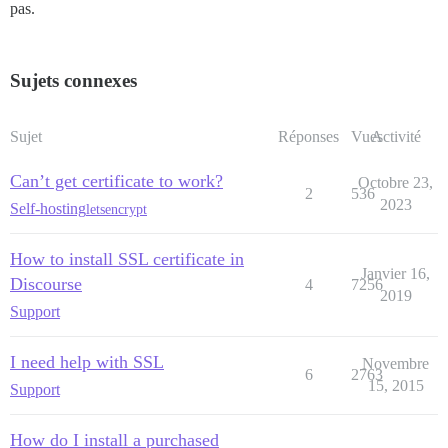
pas.
Sujets connexes
Sujet
Réponses
Vues
Activité
Can’t get certificate to work?
Octobre 23,
2
536
2023
Self-hosting
letsencrypt
How to install SSL certificate in
Janvier 16,
Discourse
4
7256
2019
Support
I need help with SSL
Novembre
6
2763
15, 2015
Support
How do I install a purchased