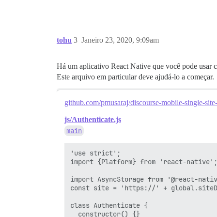
tohu
3
Janeiro 23, 2020, 9:09am
Há um aplicativo React Native que você pode usar c
Este arquivo em particular deve ajudá-lo a começar.
github.com/pmusaraj/discourse-mobile-single-site
js/Authenticate.js
main
'use strict';

import {Platform} from 'react-native';
import AsyncStorage from '@react-nativ
const site = 'https://' + global.siteD
class Authenticate {

  constructor() {}
