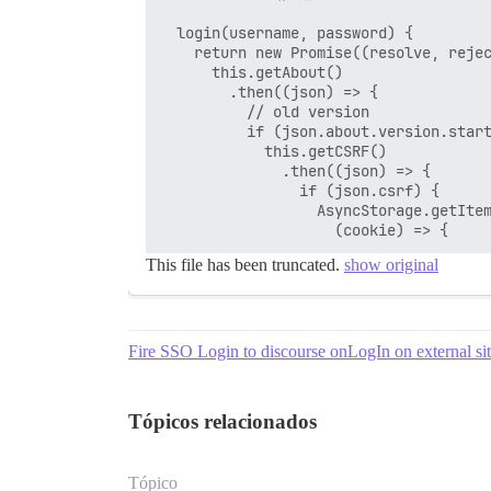
  login(username, password) {

    return new Promise((resolve, rejec
      this.getAbout()

        .then((json) => {

          // old version

          if (json.about.version.start
            this.getCSRF()

              .then((json) => {

                if (json.csrf) {

                  AsyncStorage.getItem
This file has been truncated.
show original
Fire SSO Login to discourse onLogIn on external si
Tópicos relacionados
Tópico