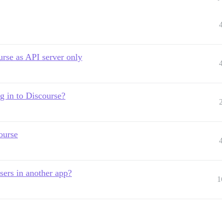
urse as API server only
og in to Discourse?
ourse
sers in another app?
1