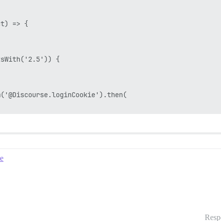
t) => {

sWith('2.5')) {

('@Discourse.loginCookie').then(

te
Resp