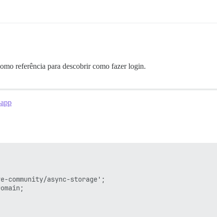
omo referência para descobrir como fazer login.
-app


e-community/async-storage';

omain;
