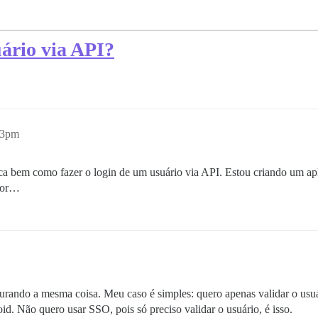
ário via API?
43pm
ica bem como fazer o login de um usuário via API. Estou criando um a
avor…
urando a mesma coisa. Meu caso é simples: quero apenas validar o usuá
id. Não quero usar SSO, pois só preciso validar o usuário, é isso.