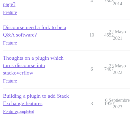
4
7308
page?
2014
Feature
Discourse need a fork to be a
22 Mayo
Q&A software?
10
4552
2021
Feature
Thoughts on a plugin which
turns discourse into
23 Mayo
6
7407
stackoverflow
2022
Feature
Building a plugin to add Stack
6 Septiembre
Exchange features
3
1950
2023
Feature
completed