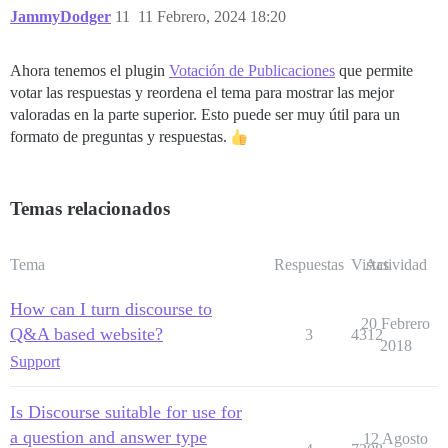
JammyDodger
11
11 Febrero, 2024 18:20
Ahora tenemos el plugin
Votación de Publicaciones
que permite
votar las respuestas y reordena el tema para mostrar las mejor
valoradas en la parte superior. Esto puede ser muy útil para un
formato de preguntas y respuestas.
Temas relacionados
Tema
Respuestas
Vistas
Actividad
How can I turn discourse to
20 Febrero
Q&A based website?
3
4312
2018
Support
Is Discourse suitable for use for
a question and answer type
12 Agosto