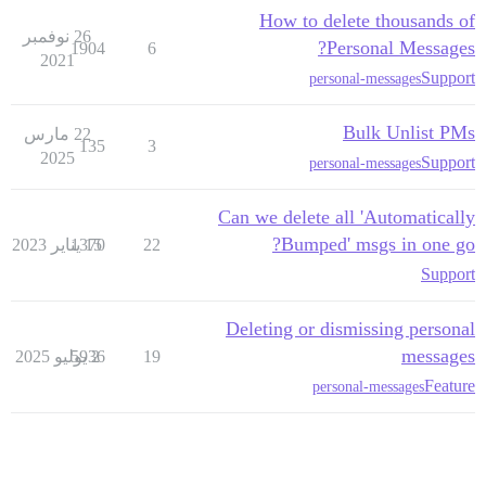
How to delete thousands of
26 نوفمبر
Personal Messages?
1904
6
2021
Support
personal-messages
Bulk Unlist PMs
22 مارس
135
3
2025
Support
personal-messages
Can we delete all 'Automatically
Bumped' msgs in one go?
22
15 يناير 2023
1370
Support
Deleting or dismissing personal
messages
19
2 يوليو 2025
5936
Feature
personal-messages