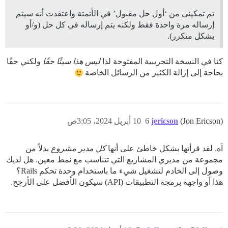
تم تمكيني من ‘أول حل مقبول’ في الأتمتة واعتقدت أنه سيتم
إرساله مرة واحدة فقط ولكنه يتم إرساله في كل حل (و/أو
بشكل متكرر).
كنا في النسخة التجريبية المفتوحة لذا
ليس هذا سيئًا حقًا
ولكني حقًا
بحاجة إلى إزالة الكثير من الرسائل الخاصة
(Jon Ericson)
jericson
6
10 أبريل 2024، 3:05ص
آه. لقد قرأتها بشكل خاطئ على أنها
كل مدير مشروع
بدلاً من
مجموعة من مديري المشاريع التي تتناسب مع نمط معين. هل لديك
وصول إلى الخادم لتشغيل شيء ما باستخدام وحدة تحكم Rails؟
هذا أو واجهة برمجة التطبيقات (API) سيكون الأفضل على الأرجح.