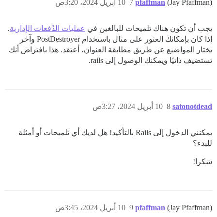
(Jay Pfaffman)
pfaffman
7
10 أبريل 2024، 3:20ص
يجب أن تكون هناك تلميحات للبالغين في
عمليات الدُفعات الإدارية
.
إذا كان بإمكانك العثور على مثال باستخدام PostDestroyer وآخر
يختار المواضيع عن طريق مطابقة العنوان، أعتقد. هذا بافتراض أنك
تستضيف ذاتيًا ويمكنك الوصول إلى rails.
satonotdead
8
10 أبريل 2024، 3:27ص
يمكنني الدخول إلى Rails بالتأكيد! هل لديك أي تلميحات أو أمثلة
للبدء؟
شكرا!
(Jay Pfaffman)
pfaffman
9
10 أبريل 2024، 3:45ص