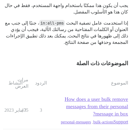
يجب أن يكون هذا ممكنًا باستخدام واجهة المستخدم، فقط في حال
كان هذا هو الأسلوب المفضل.
إذا استخدمت عامل تصفية البحث
in:all-pms
، جنبًا إلى جنب مع
العنوان أو الكلمات المفتاحية من رسالتك الآلية، فيجب أن يؤدي
ذلك إلى ظهورها في نتائج البحث. يمكنك بعد ذلك تطبيق الإجراءات
المجمعة وحذفها من صفحة النتائج.
الموضوعات ذات الصلة
مرات
الموضوع
الردود
النشاط
العرض
How does a user bulk remove
messages from their personal
3
3 يناير 2023
475
message in box?
Support
personal-messages
,
bulk-actions