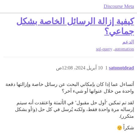
Discourse Meta
كيفية إزالة الرسائل الخاصة بشكل
جماعي؟
الدعم
,
sql-query
automation
satonotdead
1
10 أبريل 2024، 12:08ص
أتساءل عما إذا كان بإمكاني البحث عن رسائل خاصة وإزالتها دفعة
واحدة من خلال عنوانها أو شيء آخر؟
لقد تم تمكين ‘أول حل مقبول’ في الأتمتة واعتقدت أنه سيتم
إرساله مرة واحدة فقط، ولكنه يُرسل في كل حل (و/أو بشكل
متكرر).
شكراً