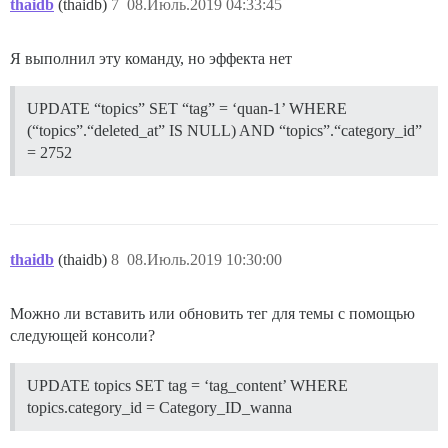
thaidb
(thaidb)
7
08.Июль.2019 04:33:45
Я выполнил эту команду, но эффекта нет
UPDATE “topics” SET “tag” = ‘quan-1’ WHERE
(“topics”.“deleted_at” IS NULL) AND “topics”.“category_id”
= 2752
thaidb
(thaidb)
8
08.Июль.2019 10:30:00
Можно ли вставить или обновить тег для темы с помощью
следующей консоли?
UPDATE topics SET tag = ‘tag_content’ WHERE
topics.category_id = Category_ID_wanna