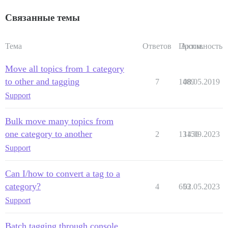
Связанные темы
Тема
Ответов
Просм.
Активность
Move all topics from 1 category
to other and tagging
7
1489
08.05.2019
Support
Bulk move many topics from
one category to another
2
13150
14.09.2023
Support
Can I/how to convert a tag to a
category?
4
653
02.05.2023
Support
Batch tagging through console