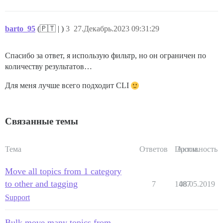
barto_95
(🇵🇹 | )
3
27.Декабрь.2023 09:31:29
Спасибо за ответ, я использую фильтр, но он ограничен по
количеству результатов…
Для меня лучше всего подходит CLI
Связанные темы
Тема
Ответов
Просм.
Активность
Move all topics from 1 category
to other and tagging
7
1487
08.05.2019
Support
Bulk move many topics from