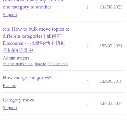
one category to another
2
13150
14.09.2023
Support
:cn: How to bulk move topics to
different categories | 如何在
Discourse 中批量移动主题到
2
1534
28.07.2021
不同的分类中
Administrators
chinese-translation
,
how-to
,
bulk-actions
How merge categories?
4
2429
25.06.2018
Feature
Category move
2
331
26.02.2024
Support