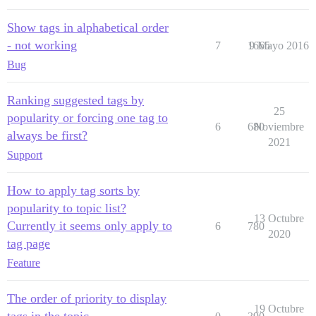
Show tags in alphabetical order
- not working
7
1665
9 Mayo 2016
Bug
Ranking suggested tags by
25
popularity or forcing one tag to
6
680
Noviembre
always be first?
2021
Support
How to apply tag sorts by
popularity to topic list?
13 Octubre
Currently it seems only apply to
6
780
2020
tag page
Feature
The order of priority to display
19 Octubre