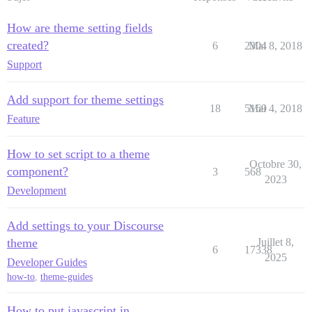
How are theme setting fields
created?
6
2304
Mai 8, 2018
Support
Add support for theme settings
18
5169
Mai 4, 2018
Feature
How to set script to a theme
Octobre 30,
component?
3
568
2023
Development
Add settings to your Discourse
theme
Juillet 8,
6
17338
2025
Developer Guides
how-to
,
theme-guides
How to put javascript in