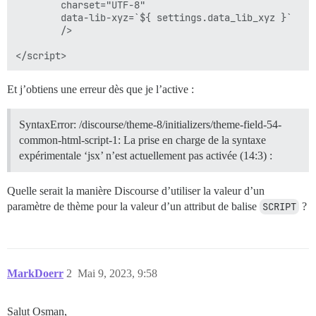
        charset="UTF-8"

        data-lib-xyz=`${ settings.data_lib_xyz }`

        />

Et j’obtiens une erreur dès que je l’active :
SyntaxError: /discourse/theme-8/initializers/theme-field-54-
common-html-script-1: La prise en charge de la syntaxe
expérimentale ‘jsx’ n’est actuellement pas activée (14:3) :
Quelle serait la manière Discourse d’utiliser la valeur d’un
paramètre de thème pour la valeur d’un attribut de balise
SCRIPT
?
MarkDoerr
2
Mai 9, 2023, 9:58
Salut Osman,