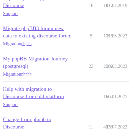
Discourse
10
1977
01.07.2019
Support
Migrate phpBB3 forum new
data to existing discourse forum
5
1095
21.06.2023
Migration
phpbb
My phpBB Migration Journey
(postgresql)
23
2089
30.03.2023
Migration
phpbb
Help with migration to
Discourse from old platform
1
156
06.01.2025
Support
Change from phpbb to
Discourse
11
4436
25.07.2022