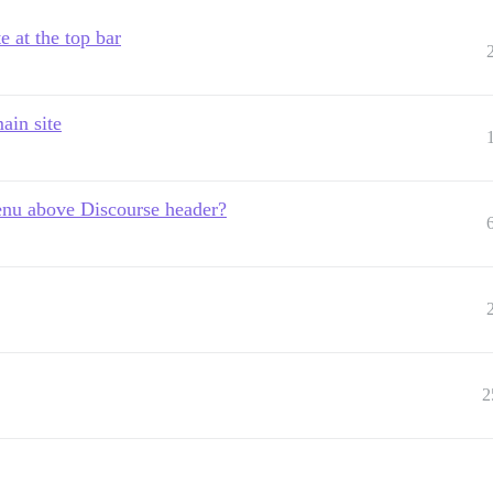
 at the top bar
ain site
menu above Discourse header?
2