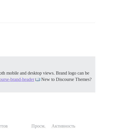
both mobile and desktop views. Brand logo can be
course-brand-header
New to Discourse Themes?
етов
Просм.
Активность