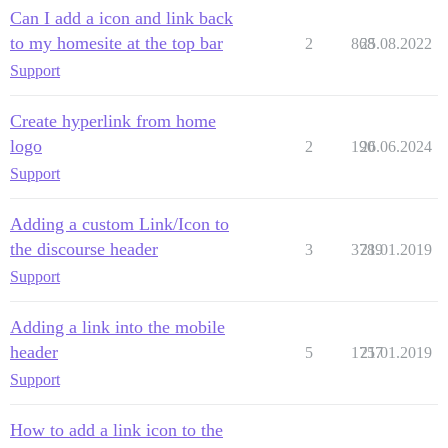
Can I add a icon and link back
to my homesite at the top bar
2
868
25.08.2022
Support
Create hyperlink from home
logo
2
190
26.06.2024
Support
Adding a custom Link/Icon to
the discourse header
3
3789
21.01.2019
Support
Adding a link into the mobile
header
5
1757
21.01.2019
Support
How to add a link icon to the