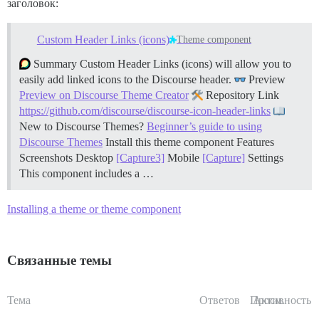
заголовок:
Custom Header Links (icons)
Theme component
Summary Custom Header Links (icons) will allow you to
easily add linked icons to the Discourse header.
Preview
Preview on Discourse Theme Creator
Repository Link
https://github.com/discourse/discourse-icon-header-links
New to Discourse Themes?
Beginner’s guide to using
Discourse Themes
Install this theme component
Features
Screenshots Desktop
[Capture3]
Mobile
[Capture]
Settings
This component includes a …
Installing a theme or theme component
Связанные темы
Тема
Ответов
Просм.
Активность